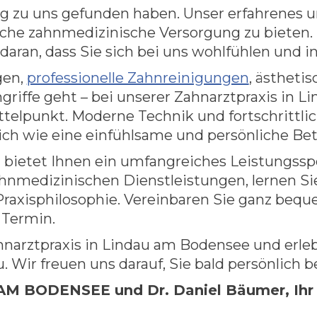
eg zu uns gefunden haben. Unser erfahrenes u
liche zahnmedizinische Versorgung zu bieten.
 daran, dass Sie sich bei uns wohlfühlen und 
gen,
professionelle Zahnreinigungen
, ästheti
iffe geht – bei unserer Zahnarztpraxis in Li
ittelpunkt. Moderne Technik und fortschritt
lich wie eine einfühlsame und persönliche Be
 bietet Ihnen ein umfangreiches Leistungssp
ahnmedizinischen Dienstleistungen, lernen S
Praxisphilosophie. Vereinbaren Sie ganz beq
 Termin.
hnarztpraxis in Lindau am Bodensee und erle
Wir freuen uns darauf, Sie bald persönlich b
 BODENSEE und Dr. Daniel Bäumer, Ihr Z